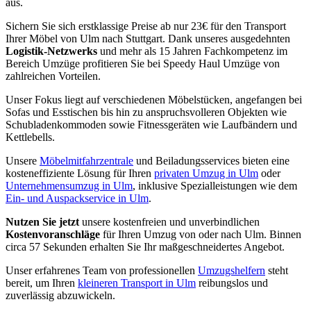
aus.
Sichern Sie sich erstklassige Preise ab nur 23€ für den Transport
Ihrer Möbel von Ulm nach Stuttgart. Dank unseres ausgedehnten
Logistik-Netzwerks
und mehr als 15 Jahren Fachkompetenz im
Bereich Umzüge profitieren Sie bei Speedy Haul Umzüge von
zahlreichen Vorteilen.
Unser Fokus liegt auf verschiedenen Möbelstücken, angefangen bei
Sofas und Esstischen bis hin zu anspruchsvolleren Objekten wie
Schubladenkommoden sowie Fitnessgeräten wie Laufbändern und
Kettlebells.
Unsere
Möbelmitfahrzentrale
und Beiladungsservices bieten eine
kosteneffiziente Lösung für Ihren
privaten Umzug in Ulm
oder
Unternehmensumzug in Ulm
, inklusive Spezialleistungen wie dem
Ein- und Auspackservice in Ulm
.
Nutzen Sie jetzt
unsere kostenfreien und unverbindlichen
Kostenvoranschläge
für Ihren Umzug von oder nach Ulm. Binnen
circa 57 Sekunden erhalten Sie Ihr maßgeschneidertes Angebot.
Unser erfahrenes Team von professionellen
Umzugshelfern
steht
bereit, um Ihren
kleineren Transport in Ulm
reibungslos und
zuverlässig abzuwickeln.