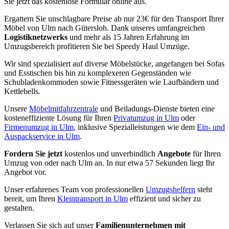
Sie jetzt das kostenlose Formular online aus.
Ergattern Sie unschlagbare Preise ab nur 23€ für den Transport Ihrer
Möbel von Ulm nach Gütersloh. Dank unseres umfangreichen
Logistiknetzwerks
und mehr als 15 Jahren Erfahrung im
Umzugsbereich profitieren Sie bei Speedy Haul Umzüge.
Wir sind spezialisiert auf diverse Möbelstücke, angefangen bei Sofas
und Esstischen bis hin zu komplexeren Gegenständen wie
Schubladenkommoden sowie Fitnessgeräten wie Laufbändern und
Kettlebells.
Unsere
Möbelmitfahrzentrale
und Beiladungs-Dienste bieten eine
kosteneffiziente Lösung für Ihren
Privatumzug in Ulm
oder
Firmenumzug in Ulm
, inklusive Spezialleistungen wie dem
Ein- und
Auspackservice in Ulm
.
Fordern Sie jetzt
kostenlos und unverbindlich
Angebote
für Ihren
Umzug von oder nach Ulm an. In nur etwa 57 Sekunden liegt Ihr
Angebot vor.
Unser erfahrenes Team von professionellen
Umzugshelfern
steht
bereit, um Ihren
Kleintransport in Ulm
effizient und sicher zu
gestalten.
Verlassen Sie sich auf unser
Familienunternehmen mit